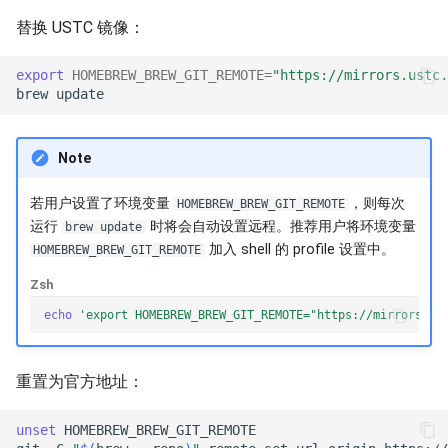
替换 USTC 镜像：
CachyOS
Stackage
export
HOMEBREW_BREW_GIT_REMOTE
=
"https://mirrors.ustc.
CentOS
brew
CentOS Stream
Note
CentOS Vault
若用户设置了环境变量
，则每次
HOMEBREW_BREW_GIT_REMOTE
Debian
运行
时将会自动设置远程。推荐用户将环境变量
brew update
加入 shell 的 profile 设置中。
HOMEBREW_BREW_GIT_REMOTE
Debian Security
Zsh
echo
'export HOMEBREW_BREW_GIT_REMOTE="https://mirrors.us
Debian CD
Debian-cdimage
重置为官方地址：
Debian CN
unset