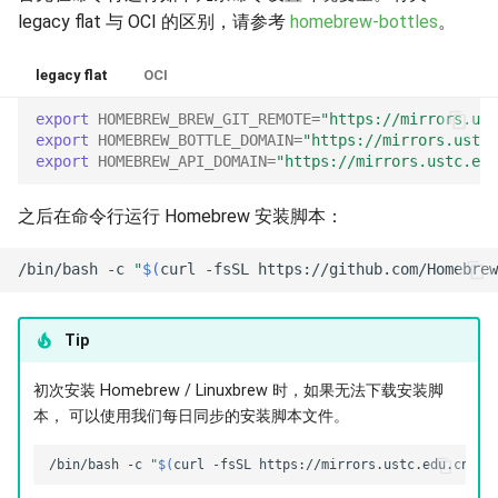
ImmortalWrt
legacy flat 与 OCI 的区别，请参考
homebrew-bottles
。
Kali Linux
legacy flat
OCI
export
HOMEBREW_BREW_GIT_REMOTE
=
"https://mirrors.ust
Linux Mint
export
HOMEBREW_BOTTLE_DOMAIN
=
"https://mirrors.ustc.
export
HOMEBREW_API_DOMAIN
=
"https://mirrors.ustc.edu
Mageia
之后在命令行运行 Homebrew 安装脚本：
Manjaro Linux
/bin/bash
-c
"
$(
curl
-fsSL
https://github.com/Homebrew
MSYS2
Tip
openEuler
初次安装 Homebrew / Linuxbrew 时，如果无法下载安装脚
openSUSE
本， 可以使用我们每日同步的安装脚本文件。
OpenWrt
/bin/bash
-c
"
$(
curl
-fsSL
https://mirrors.ustc.edu.cn/mi