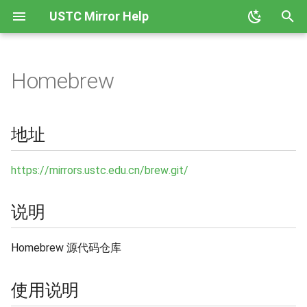
USTC Mirror Help
正
在
Homebrew
Alpine Linux
GHCup
地址
初
始
AOSC OS
Hackage
说明
地址
化
AOSP
Node
使用说明
搜
https://mirrors.ustc.edu.cn/brew.git/
Arch Linux
PyPI
使用科大源安装 Homebrew /
索
说明
Linuxbrew
引
Arch Linux ARM
Rubygems
擎
相关镜像
Homebrew 源代码仓库
Arch Linux CN
Rust Crates
相关链接
使用说明
Black Arch
Rust Toolchain 反向代理