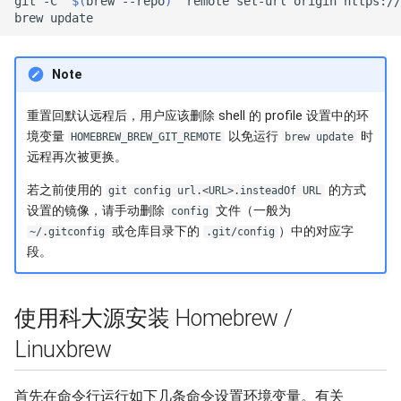
git
-C
"
$(
brew
--repo
)
"
remote
set-url
origin
brew
Deb Multimedia
EPEL
Note
Fedora
重置回默认远程后，用户应该删除 shell 的 profile 设置中的环
境变量
以免运行
时
HOMEBREW_BREW_GIT_REMOTE
brew update
FreeBSD
远程再次被更换。
若之前使用的
的方式
git config url.<URL>.insteadOf URL
FreeBSD pkg
设置的镜像，请手动删除
文件（一般为
config
或仓库目录下的
）中的对应字
~/.gitconfig
.git/config
FreeBSD ports
段。
Gentoo
使用科大源安装 Homebrew /
Gentoo Portage
Linuxbrew
Gentoo Git
首先在命令行运行如下几条命令设置环境变量。有关